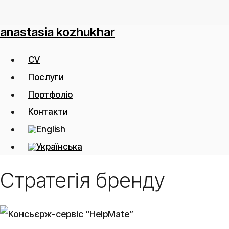
Skip
to
anastasia kozhukhar
main
Menu
content
CV
Послуги
Портфоліо
Контакти
Стратегія бренду