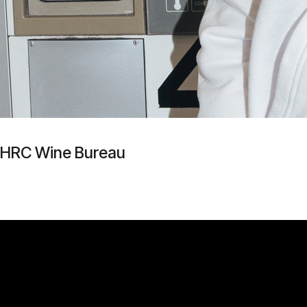
HRC Wine Bureau
CV
Close
Menu
Послуги
Портфоліо