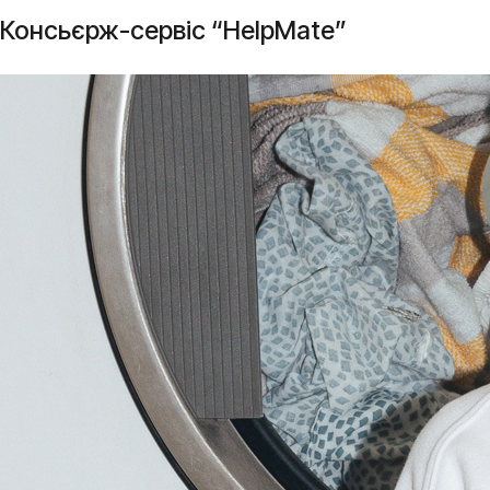
Консьєрж-сервіс “HelpMate”